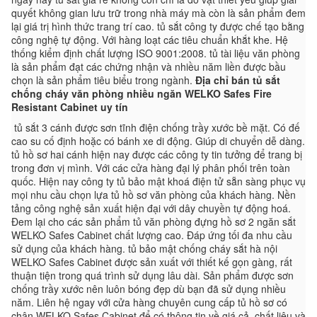
quyết không gian lưu trữ trong nhà máy mà còn là sản phẩm đem
lại giá trị hình thức trang trí cao. tủ sắt công ty được chế tạo bằng
công nghệ tự động. Với hàng loạt các tiêu chuẩn khắt khe. Hệ
thống kiểm định chất lượng ISO 9001:2008. tủ tài liệu văn phòng
là sản phẩm đạt các chứng nhận và nhiều năm liền được bầu
chọn là sản phẩm tiêu biểu trong ngành.
Địa chỉ bán tủ sắt
chống cháy văn phòng nhiều ngăn WELKO Safes Fire
Resistant Cabinet uy tín
tủ sắt 3 cánh được sơn tĩnh điện chống trầy xước bề mặt. Có đế
cao su cố định hoặc có bánh xe di động. Giúp di chuyển dễ dàng.
tủ hồ sơ hai cánh hiện nay được các công ty tin tưởng để trang bị
trong đơn vị mình. Với các cửa hàng đại lý phân phối trên toàn
quốc. Hiện nay công ty tủ bảo mật khoá điện tử sẵn sàng phục vụ
mọi nhu cầu chọn lựa tủ hồ sơ văn phòng của khách hàng. Nền
tảng công nghệ sản xuất hiện đại với dây chuyền tự động hoá.
Đem lại cho các sản phẩm tủ văn phòng đựng hồ sơ 2 ngăn sắt
WELKO Safes Cabinet chất lượng cao. Đáp ứng tối đa nhu cầu
sử dụng của khách hàng. tủ bảo mật chống cháy sắt hà nội
WELKO Safes Cabinet được sản xuất với thiết kế gọn gàng, rất
thuận tiện trong quá trình sử dụng lâu dài. Sản phẩm được sơn
chống trầy xước nên luôn bóng đẹp dù bạn đã sử dụng nhiều
năm. Liên hệ ngay với cửa hàng chuyên cung cấp tủ hồ sơ có
chân WELKO Safes Cabinet để có thông tin về giá cả, chất liệu và