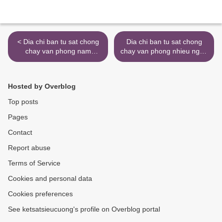
< Dia chi ban tu sat chong
Dia chi ban tu sat chong
chay van phong nam
chay van phong nhieu ngan
WELKO Safes Fire
WELKO Safes Fire
Resistant Cabinet uy tin
Resistant Cabinet uy tin >
Hosted by Overblog
Top posts
Pages
Contact
Report abuse
Terms of Service
Cookies and personal data
Cookies preferences
See ketsatsieucuong's profile on Overblog portal