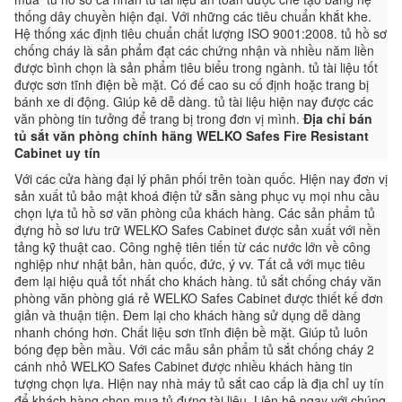
thống dây chuyền hiện đại. Với những các tiêu chuẩn khắt khe.
Hệ thống xác định tiêu chuẩn chất lượng ISO 9001:2008. tủ hồ sơ
chống cháy là sản phẩm đạt các chứng nhận và nhiều năm liền
được bình chọn là sản phẩm tiêu biểu trong ngành. tủ tài liệu tốt
được sơn tĩnh điện bề mặt. Có đế cao su cố định hoặc trang bị
bánh xe di động. Giúp kê dễ dàng. tủ tài liệu hiện nay được các
văn phòng tin tưởng để trang bị trong đơn vị mình.
Địa chỉ bán
tủ sắt văn phòng chính hãng WELKO Safes Fire Resistant
Cabinet uy tín
Với các cửa hàng đại lý phân phối trên toàn quốc. Hiện nay đơn vị
sản xuất tủ bảo mật khoá điện tử sẵn sàng phục vụ mọi nhu cầu
chọn lựa tủ hồ sơ văn phòng của khách hàng. Các sản phẩm tủ
đựng hồ sơ lưu trữ WELKO Safes Cabinet được sản xuất với nền
tảng kỹ thuật cao. Công nghệ tiên tiến từ các nước lớn về công
nghiệp như nhật bản, hàn quốc, đức, ý vv. Tất cả với mục tiêu
đem lại hiệu quả tốt nhất cho khách hàng. tủ sắt chống cháy văn
phòng văn phòng giá rẻ WELKO Safes Cabinet được thiết kế đơn
giản và thuận tiện. Đem lại cho khách hàng sử dụng dễ dàng
nhanh chóng hơn. Chất liệu sơn tĩnh điện bề mặt. Giúp tủ luôn
bóng đẹp bền mầu. Với các mẫu sản phẩm tủ sắt chống cháy 2
cánh nhỏ WELKO Safes Cabinet được nhiều khách hàng tin
tượng chọn lựa. Hiện nay nhà máy tủ sắt cao cấp là địa chỉ uy tín
để khách hàng chọn mua tủ đựng tài liệu. Liên hệ ngay với chúng