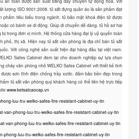
iệu an toàn được sản xuất bằng dây chuyền tự động hoá. Với
hất lượng ISO 9001:2008. tủ sắt đựng quần áo là sản phẩm đạt
n phẩm tiêu biểu trong ngành. tủ bảo mật khoá điện tử được
hoặc có bánh xe di động. Giúp di chuyển dễ dàng. tủ hồ sơ hai
 bị trong đơn vị mình. Hệ thống cửa hàng đại lý uỷ quyển toàn
 phố, thị xã. HIện nay tủ sắt văn phòng là địa chỉ bán tủ sắt
ốc. Với công nghệ sản xuất hiện đại hàng đầu tại việt nam.
ELKO Safes Cabinet đem lại cho doanh nghiệp sự lựa chọn
chống cháy văn phòng nhỏ WELKO Safes Cabinet với thiết kế tinh
 được sơn tĩnh điện chống trầy xước. đảm bảo bền đẹp trong
phẩm tủ sắt văn phòng quý khách hàng có thể liên hệ trực tiếp
site
www.ketsatcaocap.vn
phong-luu-tru-welko-safes-fire-resistant-cabinet-uy-tin
-van-phong-luu-tru-welko-safes-fire-resistant-cabinet-uy-tin
t-van-phong-luu-tru-welko-safes-fire-resistant-cabinet-uy-tin
phong-luu-tru-welko-safes-fire-resistant-cabinet-uy-tin