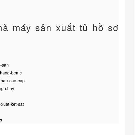
à máy sản xuất tủ hồ sơ
h-san
n-hang-bemc
-khau-cao-cap
ng-chay
xuat-ket-sat
ts