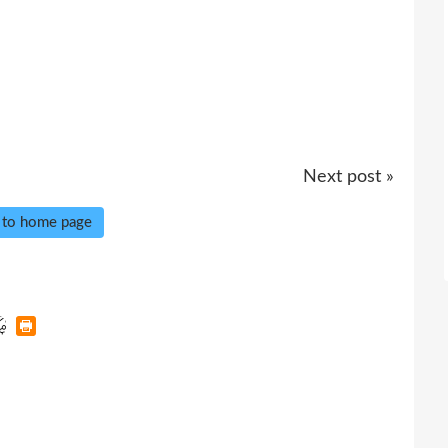
Next post »
 to home page