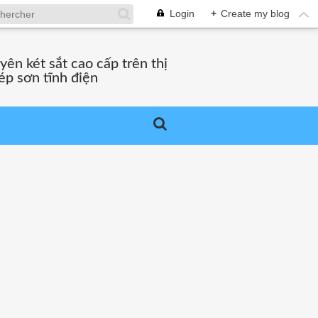
Login
+
Create my blog
ên két sắt cao cấp trên thị
ép sơn tĩnh điện