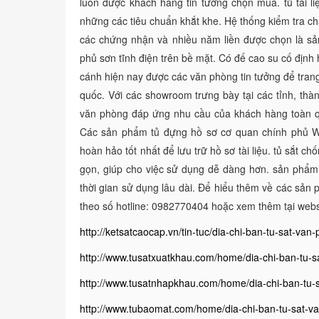
luôn được khách hàng tin tưởng chọn mua. tủ tài l
những các tiêu chuẩn khắt khe. Hệ thống kiểm tra c
các chứng nhận và nhiều năm liền được chọn là sả
phủ sơn tĩnh điện trên bề mặt. Có đế cao su cố định 
cánh hiện nay được các văn phòng tin tưởng để trang
quốc. Với các showroom trưng bày tại các tỉnh, thành
văn phòng đáp ứng nhu cầu của khách hàng toàn qu
Các sản phẩm tủ đựng hồ sơ cơ quan chính phủ W
hoàn hảo tốt nhất để lưu trữ hồ sơ tài liệu. tủ sắt 
gọn, giúp cho việc sử dụng dễ dàng hơn. sản phẩm
thời gian sử dụng lâu dài. Để hiểu thêm về các sản 
theo số hotline: 0982770404 hoặc xem thêm tại web
http://ketsatcaocap.vn/tin-tuc/dia-chi-ban-tu-sat-van-
http://www.tusatxuatkhau.com/home/dia-chi-ban-tu-sat
http://www.tusatnhapkhau.com/home/dia-chi-ban-tu-sa
http://www.tubaomat.com/home/dia-chi-ban-tu-sat-van-