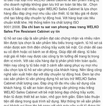
cho doanh nghiệp không gian lưu trữ an toàn tài liệu tài . Chọn
mua tủ bảo mật nhiều ngăn WELKO Safes Cabinet là lựa chọn
hàng đầu đáp ứng mọi nhu cầu cần thiết. tủ tài liệu giá rẻ được
chế tạo bằng dây chuyền tự động hoá. Với hàng loạt các tiêu
chuẩn khắt khe. Hệ thống kiểm tra chất lượng ISO
9001:2008.
Dia chi ban tu sat van phong mau trang WELKO
Safes Fire Resistant Cabinet uy tin
tủ hồ sơ cao cấp là sản phẩm đạt các chứng nhận và nhiều năm
liền được lựa chọn là sản phẩm tiêu biểu trong ngành. tủ hồ sơ cá
nhân được sơn tĩnh điện chống trầy xước bề mặt. Có chân đế cao
su cố định hoặc có bánh xe di động. Giúp đặt dễ dàng. tủ bảo
mật giá rẻ hiện nay được các công ty tin tưởng để trang bị trong
đơn vị mình. Với các cửa hàng đại lý phân phối trên toàn quốc.
Hiện nay công ty tủ bảo mật 3 cánh sẵn sàng phục vụ mọi nhu
cầu chọn lựa tủ hồ sơ văn phòng của khách hàng. Nền tảng công
nghệ sản xuất hiện đại với dây chuyền tự động hoá. Đem lại cho
các sản phẩm tủ văn phòng đựng hồ sơ lưu trữ WELKO Safes
Cabinet chất lượng cao. Đáp ứng tối đa nhu cầu sử dụng của
khách hàng. tủ sắt an toàn dùng trong văn phòng màu trắng
WELKO Safes Cabinet với bề mặt bóng đẹp chống trầy xước.
thân tủ được thiết kế an toàn, nhỏ gọn tinh giản. Đảm bảo thuận
tiện dễ dàng trong quá trình sử dụng. Mọi thông tin về sản phẩm
quý khách vui lòng iên hệ ngay với nhà máy sản xuất tủ đựng tài