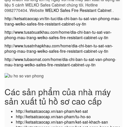
liệu 5 cánh WELKO Safes Cabinet chúng tôi. Hotline
0982770404. Website
WELKO Safes Fire Resistant Cabinet
.
http://ketsatcaocap.vn/tin-tuc/dia-chi-ban-tu-sat-van-phong-mau-
trang-welko-safes-fire-resistant-cabinet-uy-tin
http://www.tusatxuatkhau.com/home/dia-chi-ban-tu-sat-van-
phong-mau-trang-welko-safes-fire-resistant-cabinet-uy-tin
http://www.tusatnhapkhau.com/home/dia-chi-ban-tu-sat-van-
phong-mau-trang-welko-safes-fire-resistant-cabinet-uy-tin
http://www.tubaomat.com/home/dia-chi-ban-tu-sat-van-phong-
mau-trang-welko-safes-fire-resistant-cabinet-uy-tin
Các sản phẩm của nhà máy
sản xuất tủ hồ sơ cao cấp
http://ketsatcaocap.vn/san-pham/ket-sat
http://ketsatcaocap.vn/san-pham/tu-ho-so
http://ketsatcaocap.vn/san-pham/ket-sat-khach-san