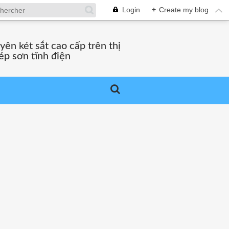
Login
+
Create my blog
ên két sắt cao cấp trên thị
ép sơn tĩnh điện