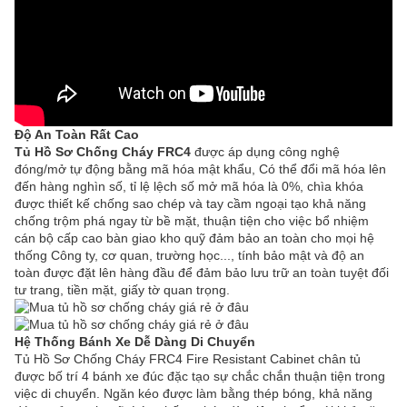
Độ An Toàn Rất Cao
Tủ Hồ Sơ Chống Cháy FRC4
được áp dụng công nghệ
đóng/mở tự động bằng mã hóa mật khẩu, Có thể đổi mã hóa lên
đến hàng nghìn số, tỉ lệ lệch số mở mã hóa là 0%, chìa khóa
được thiết kế chống sao chép và tay cầm ngoại tạo khả năng
chống trộm phá ngay từ bề mặt, thuận tiện cho việc bổ nhiệm
cán bộ cấp cao bàn giao kho quỹ đảm bảo an toàn cho mọi hệ
thống Công ty, cơ quan, trường học..., tính bảo mật và độ an
toàn được đặt lên hàng đầu để đảm bảo lưu trữ an toàn tuyệt đối
tư trang, tiền mặt, giấy tờ quan trọng.
Hệ Thống Bánh Xe Dễ Dàng Di Chuyển
Tủ Hồ Sơ Chống Cháy FRC4 Fire Resistant Cabinet chân tủ
được bố trí 4 bánh xe đúc đặc tạo sự chắc chắn thuận tiện trong
việc di chuyển. Ngăn kéo được làm bằng thép bóng, khả năng