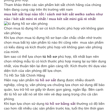
phòng phù hợp.
Tham khảo thêm các sản phẩm két sắt chính hãng của chúng
hiện đang cung cáp trên thị trường việt nam
mua két sắt loại nào tốt
/
cách mở két sắt welko safes như
nào
/
két sắt mini rẻ nhất
/
mua két sắt mini giá rẻ nhất
Chọn mua tủ đựng hồ sơ có kích thước phù hợp với không gian
văn phòng
Khi lựa chọn mua tủ đựng hồ sơ bạn cần chắc chắn nhớ trước
chọn mua bất kỳ sản phẩm tủ nào thì cũng nên mua sản phẩm
có kiểu dáng và kích thước phù hợp với không gian văn phòng
của mình.
làm sao có thể lựa chọn
tủ hồ sơ
phù hợp, tốt nhất bạn nên
chọn những mẫu tủ có kích thước phù hợp mang lại sự tiện dụng
nhất, vừa thuận tiện lại đơn giản càng tốt. Kích thước thì dựa vào
diện tích của văn phòng để lựa chọn.
Tủ Hồ Sơ Sắt Chính Hãng
Hiện nay sản phẩm
tủ hồ sơ sắt
đang được nhiều doanh
nghiệp, công ty, văn phòng ưa chuộng lựa chọn sử dụng để bảo
quản, lưu trữ hồ sơ giấy tờ được gọn gàng, ngăn lắp. Bên cạnh
đó tủ hồ sơ sắt nó sẽ tôn nên vẻ đẹp sang trọng cho cả căn
phòng.
Khi bạn lựa chọn sử dụng
tủ hồ sơ bằng sắt
thường có độ bền
cao hơn rất nhiều các sản phẩm trước kia, tuổi thọ lớn thời gian