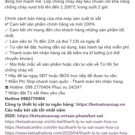
đóng mở mạnh mẽ. Lớp chống cháy dày tiêu chuẩn với khả năng
chống cháy vượt trội lên đến 1.200°C trong suốt 2 giờ.
Chính sách bán hàng của nhà máy sản xuất tủ sắt
✅
Cam kết sản phẩm chính hãng và mới 100%
✅ Cam kết chỉ mang đến cho khách hàng những sản phẩm tốt
nhất.
✅ Làm việc từ 7h đến 22h cả thứ 7,CN và ngày lễ
✅ Tư vấn kê đặt, hướng dẫn sử dụng, bảo hành tại nhà miễn phí.
✅ Thanh toán khi nhận hàng và đã kiểm tra kĩ lưỡng (có thể
chuyển khoản)
✅ Mọi thắc mắc về sản phẩm hoặc cần tư vấn về Tủ Hồ Sơ
chống cháy nổ.
? Hãy để lại ngay SĐT hoặc IBOX trực tiếp để được tư vấn.
? Miễn Phí Ship nhanh toàn quốc - Thanh toán khi nhận hàng.
☎️ Hotline: 098 2770404 Phục vụ 24/24?
? Nhận đặt Tủ sắt theo yêu cầu.
Hotline 0982770404
Công ty thiết bị vật tư ngân hàng:
https://ketsatcaocap.vn
Các mẫu két sắt tốt nhất năm
2020:
https://ketsatcaocap.vn/san-pham/ket-sat
https://ketsatcaocap.vn/chi-tiet/thanh-ly-tu-sat-xuan-hoa-cu
https://ketsatcantho.com/tin-tuc/thanh-ly-tu-sat-xuan-hoa-cu
https://www.ketsathalong.com/2020/04/thanh-ly-tu-sat-xuan-hoa-