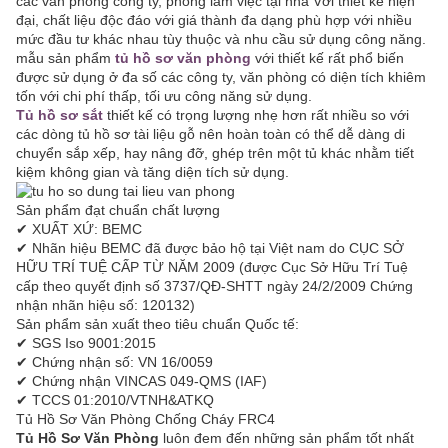
các văn phòng công ty, phòng làm việc tại nhà Với thiết kế hiện
đại, chất liệu độc đáo với giá thành đa dạng phù hợp với nhiều
mức đầu tư khác nhau tùy thuộc và nhu cầu sử dụng công năng.
mẫu sản phẩm
tủ hồ sơ văn phòng
với thiết kế rất phổ biến
được sử dụng ở đa số các công ty, văn phòng có diện tích khiêm
tốn với chi phí thấp, tối ưu công năng sử dụng.
Tủ hồ sơ sắt
thiết kế có trọng lượng nhẹ hơn rất nhiều so với
các dòng tủ hồ sơ tài liệu gỗ nên hoàn toàn có thể dễ dàng di
chuyển sắp xếp, hay nâng đỡ, ghép trên một tủ khác nhằm tiết
kiệm không gian và tăng diện tích sử dụng.
Sản phẩm đạt chuẩn chất lượng
✔ XUẤT XỨ: BEMC
✔ Nhãn hiệu BEMC đã được bảo hộ tại Việt nam do CỤC SỞ
HỮU TRÍ TUỆ CẤP TỪ NĂM 2009 (được Cục Sở Hữu Trí Tuệ
cấp theo quyết định số 3737/QĐ-SHTT ngày 24/2/2009 Chứng
nhận nhãn hiệu số: 120132)
Sản phẩm sản xuất theo tiêu chuẩn Quốc tế:
✔ SGS Iso 9001:2015
✔ Chứng nhận số: VN 16/0059
✔ Chứng nhận VINCAS 049-QMS (IAF)
✔ TCCS 01:2010/VTNH&ATKQ
Tủ Hồ Sơ Văn Phòng Chống Cháy FRC4
Tủ Hồ Sơ Văn Phòng
luôn đem đến những sản phẩm tốt nhất