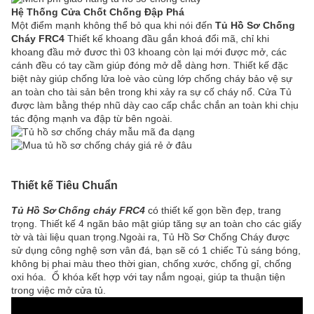
Hệ Thống Cửa Chốt Chống Đập Phá
Một điểm mạnh không thể bỏ qua khi nói đến
Tủ Hồ Sơ Chống
Cháy FRC4
Thiết kế khoang đầu gắn khoá đổi mã, chỉ khi
khoang đầu mở đươc thì 03 khoang còn lại mới được mở, các
cánh đều có tay cầm giúp đóng mở dễ dàng hơn. Thiết kế đặc
biệt này giúp chống lửa loè vào cùng lớp chống cháy bảo vệ sự
an toàn cho tài sản bên trong khi xảy ra sự cố cháy nổ. Cửa Tủ
được làm bằng thép nhũ dày cao cấp chắc chắn an toàn khi chịu
tác động mạnh va đập từ bên ngoài.
Thiết kế Tiêu Chuẩn
Tủ Hồ Sơ Chống cháy FRC4
có thiết kế gọn bền đẹp, trang
trọng. Thiết kế 4 ngăn bảo mật giúp tăng sự an toàn cho các giấy
tờ và tài liệu quan trọng.Ngoài ra, Tủ Hồ Sơ Chống Cháy được
sử dụng công nghệ sơn vân đá, bạn sẽ có 1 chiếc Tủ sáng bóng,
không bị phai màu theo thời gian, chống xước, chống gỉ, chống
oxi hóa. Ổ khóa kết hợp với tay nắm ngoại, giúp ta thuận tiện
trong việc mở cửa tủ.