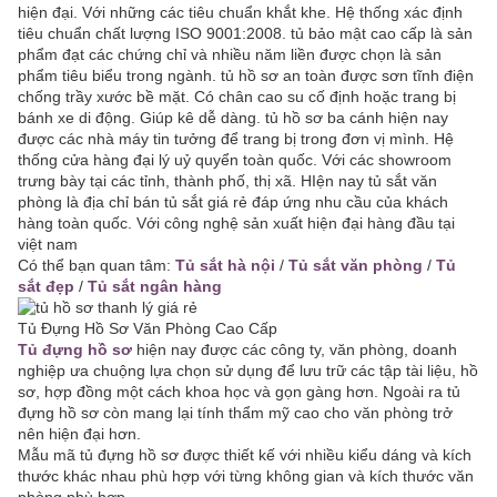
hiện đại. Với những các tiêu chuẩn khắt khe. Hệ thống xác định
tiêu chuẩn chất lượng ISO 9001:2008. tủ bảo mật cao cấp là sản
phẩm đạt các chứng chỉ và nhiều năm liền được chọn là sản
phẩm tiêu biểu trong ngành. tủ hồ sơ an toàn được sơn tĩnh điện
chống trầy xước bề mặt. Có chân cao su cố định hoặc trang bị
bánh xe di động. Giúp kê dễ dàng. tủ hồ sơ ba cánh hiện nay
được các nhà máy tin tưởng để trang bị trong đơn vị mình. Hệ
thống cửa hàng đại lý uỷ quyển toàn quốc. Với các showroom
trưng bày tại các tỉnh, thành phố, thị xã. HIện nay tủ sắt văn
phòng là địa chỉ bán tủ sắt giá rẻ đáp ứng nhu cầu của khách
hàng toàn quốc. Với công nghệ sản xuất hiện đại hàng đầu tại
việt nam
Có thể bạn quan tâm:
Tủ sắt hà nội
/
Tủ sắt văn phòng
/
Tủ
sắt đẹp
/
Tủ sắt ngân hàng
Tủ Đựng Hồ Sơ Văn Phòng Cao Cấp
Tủ đựng hồ sơ
hiện nay được các công ty, văn phòng, doanh
nghiệp ưa chuộng lựa chọn sử dụng để lưu trữ các tập tài liệu, hồ
sơ, hợp đồng một cách khoa học và gọn gàng hơn. Ngoài ra tủ
đựng hồ sơ còn mang lại tính thẩm mỹ cao cho văn phòng trở
nên hiện đại hơn.
Mẫu mã tủ đựng hồ sơ được thiết kế với nhiều kiểu dáng và kích
thước khác nhau phù hợp với từng không gian và kích thước văn