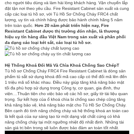
cho người tiêu dùng và làm hài lòng khách hàng. Vận chuyển lắp
đặt tận nơi theo yêu cầu. Fire Resistant Cabinet sản xuất và cung
cấp các loại tủ hồ sơ, với Tủ Hồ Sơ Chống Cháy FRC4 chất
lượng, uy tín và chính hãng được bảo hành chính hãng 5 năm
trên toàn quốc.
Hơn 20 năm phát triển hiện nay, Fire
Resistant Cabinet được thị trường đón nhận, là thương
hiệu uy tín hàng đầu Việt Nam trong sản xuất và phân phối
đa dạng các loại két sắt, các loại tủ hồ sơ.
Hệ Thống Khoá Đổi Mã Và Chìa Khoá Chống Sao ChépT
Tủ hồ sơ Chống Cháy FRC4 Fire Resistant Cabinet là dòng sản
phẩm tủ sắt sử dụng khoá đổi mã cao cấp có thể đổi mã lên đến
1 triệu mã số khác nhau. Điều này giúp tăng khả năng bảo mật
tối đa phù hợp sử dụng trong Công ty, cơ quan, gia đình, thư
viện....Thuận tiện cho việc bảo vệ các hồ sơ, giấy tờ tài liệu quan
trọng. Sự kết hợp của ổ khoá chìa bi chống sao chép cũng tăng
khả năng bảo vệ, khả năng bảo mật cho Tủ Hồ Sơ Chống Cháy.
Bên cạnh đó tính năng chống cháy và hệ thống khoá an toàn cao
là kết quả của sự sáng tạo từ một dạng vật chất cứng có khả
năng chống cháy tại một ngưỡng nhiệt độ nhất định. Những tài
sản giá trị bên trong sẽ luôn được bảo đảm an toàn tốt nhất.